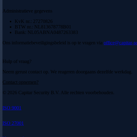
Administratieve gegevens
KvK nr.:
27270826
BTW nr.:
NL813678778B01
Bank:
NL05ABNA0487263383
Ons informatiebeveiligingsbeleid is op te vragen via
office@capitar-s
Hulp of vraag?
Neem gerust contact op. We reageren doorgaans dezelfde werkdag.
Contact opnemen?
© 2026 Capitar Security B.V. Alle rechten voorbehouden.
ISO 9001
ISO 27001