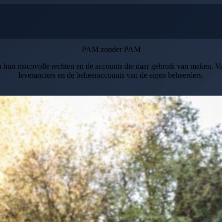
PAM zonder PAM
an hun risicovolle rechten en de accounts die daar gebruik van maken. Vaa
leveranciers en de beheeraccounts van de eigen beheerders.