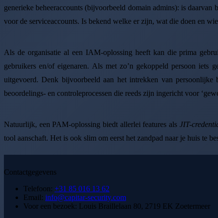
generieke beheeraccounts (bijvoorbeeld domain admins): is daarvan 
voor de serviceaccounts. Is bekend welke er zijn, wat die doen en wie 
Als de organisatie al een IAM-oplossing heeft kan die prima gebr
gebruikers en/of eigenaren. Als met zo’n gekoppeld persoon iets g
uitgevoerd. Denk bijvoorbeeld aan het intrekken van persoonlijk
beoordelings- en controleprocessen die reeds zijn ingericht voor ‘gew
Natuurlijk, een PAM-oplossing biedt allerlei features als
JIT-credenti
tool aanschaft. Het is ook slim om eerst het zandpad naar je huis te be
Contactgegevens
Telefoon:
+31 85 016 13 62
Email:
info@capitar-security.com
Voor een bezoek:
Louis Braillelaan 80, 2719 EK Zoetermeer