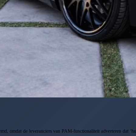
emd, omdat de leveranciers van PAM-functionaliteit adverteren dat ‘hu